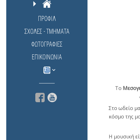
ΠΡΟΦΊΛ
ΣΧΟΛΈΣ - ΤΜΉΜΑΤΑ
ΦΩΤΟΓΡΑΦΊΕΣ
ΕΠΙΚΟΙΝΩΝΊΑ
Το
Μεσογε
Στο ωδείο μα
κόσμο της μο
Η μουσική εί