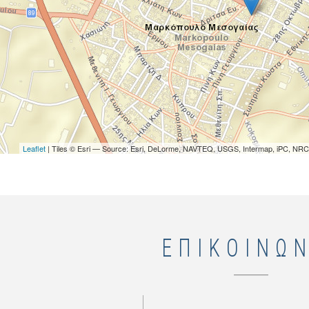
Leaflet
| Tiles © Esri — Source: Esri, DeLorme, NAVTEQ, USGS, Intermap, iPC, NRCA
ΕΠΙΚΟΙΝΩΝ