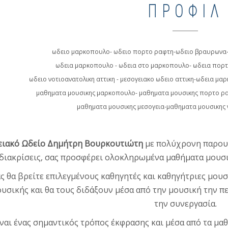
ΠΡΟΦΊΛ
ωδειο μαρκοπουλο- ωδειο πορτο ραφτη-ωδειο βραυρωνα-
ωδεια μαρκοπουλο - ωδεια στο μαρκοπουλο- ωδεια πορτ
ωδειο νοτιοανατολικη αττικη - μεσογειακο ωδειο αττικη-ωδεια μα
μαθηματα μουσικης μαρκοπουλο- μαθηματα μουσικης πορτο ρ
μαθηματα μουσικης μεσογεια-μαθηματα μουσικης ν
ιακό Ωδείο Δημήτρη Βουρκουτιώτη
με πολύχρονη παρουσ
διακρίσεις, σας προσφέρει ολοκληρωμένα μαθήματα μουσικ
ς θα βρείτε επιλεγμένους καθηγητές και καθηγήτριες μου
υσικής και θα τους διδάξουν μέσα από την μουσική την π
την συνεργασία.
ναι ένας σημαντικός τρόπος έκφρασης και μέσα από τα μαθ